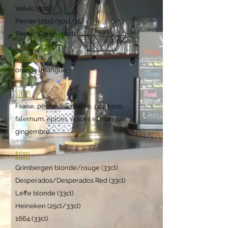
Volvic (50
cl)
Perrier (20cl/50cl/1L)
Perrier Citron (50cl)
Jus de fruits
orange, mangue
Sirops
Fraise, pêche, framboise, pop corn,
falernum, épices, épices et mangue,
gingembr
e
Bières
Grimbergen blonde/rouge (
33cl)
Desperados/Desperados Red (33cl)
Leffe blonde (33cl)
Heineken (25cl/33cl)
1664 (33cl)