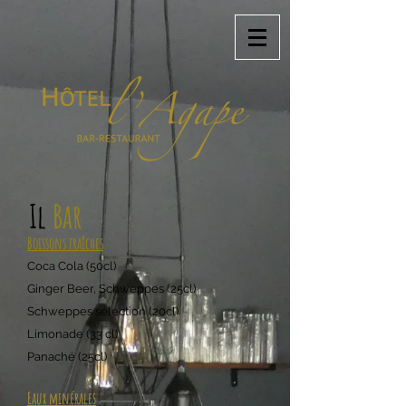
Il
Bar
Boissons fraîches
Coca Cola (50c
l)
Ginger Beer,
Schweppes (25cl)
Schweppes sélection (20cl)
Limonade (33 cl)
Panaché (25cl)
Eaux minérales