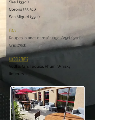
Skøll (33cl)
Corona (35,5cl)
San Miguel (33cl)
Vins
Rouges, blancs et rosés (15cl/25cl/
50cl)
Gris (75cl)
Alcools forts
Vodka, Gin, Tequila, Rhum
, Whisky,
liqueurs, ...